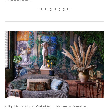
21 décembre 2025
Antiquités
Arts
Curiosités
Histoire
Merveilles