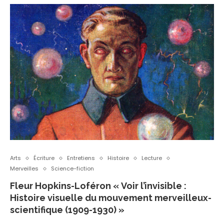
Arts
Écriture
Entretiens
Histoire
Lecture
Merveilles
Science-fiction
Fleur Hopkins-Loféron « Voir l’invisible :
Histoire visuelle du mouvement merveilleux-
scientifique (1909-1930) »