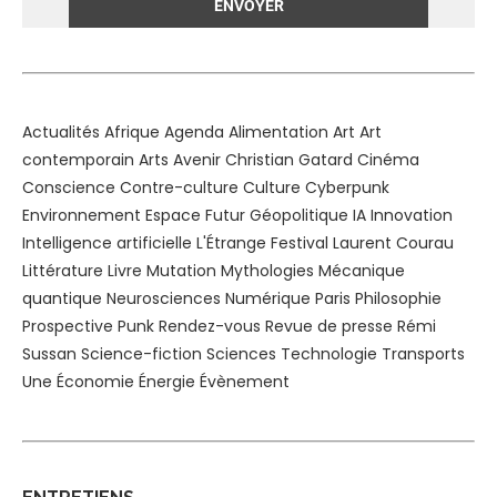
Alternative:
Actualités
Afrique
Agenda
Alimentation
Art
Art
contemporain
Arts
Avenir
Christian Gatard
Cinéma
Conscience
Contre-culture
Culture
Cyberpunk
Environnement
Espace
Futur
Géopolitique
IA
Innovation
Intelligence artificielle
L'Étrange Festival
Laurent Courau
Littérature
Livre
Mutation
Mythologies
Mécanique
quantique
Neurosciences
Numérique
Paris
Philosophie
Prospective
Punk
Rendez-vous
Revue de presse
Rémi
Sussan
Science-fiction
Sciences
Technologie
Transports
Une
Économie
Énergie
Évènement