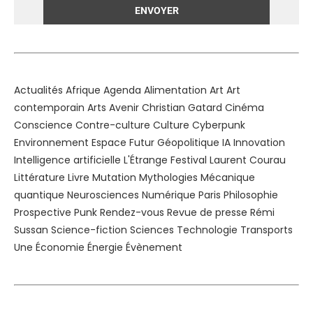
Alternative:
Actualités
Afrique
Agenda
Alimentation
Art
Art
contemporain
Arts
Avenir
Christian Gatard
Cinéma
Conscience
Contre-culture
Culture
Cyberpunk
Environnement
Espace
Futur
Géopolitique
IA
Innovation
Intelligence artificielle
L'Étrange Festival
Laurent Courau
Littérature
Livre
Mutation
Mythologies
Mécanique
quantique
Neurosciences
Numérique
Paris
Philosophie
Prospective
Punk
Rendez-vous
Revue de presse
Rémi
Sussan
Science-fiction
Sciences
Technologie
Transports
Une
Économie
Énergie
Évènement