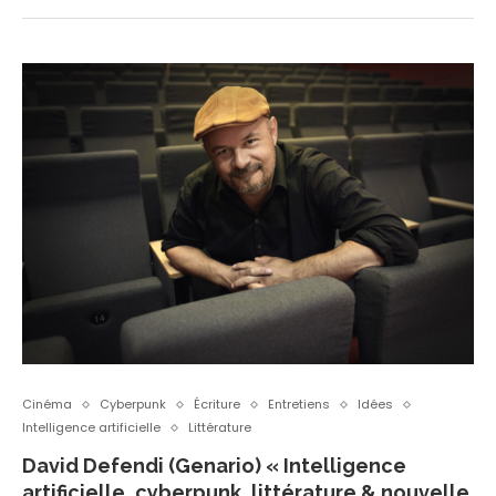
Cinéma
Cyberpunk
Écriture
Entretiens
Idées
Intelligence artificielle
Littérature
David Defendi (Genario) « Intelligence
artificielle, cyberpunk, littérature & nouvelle