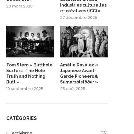
industries culturelles
23 mars 2026
et créatives (ICC) »
27 décembre 2025
Tom Stern « Butthole
Amélie Ravalec «
Surfers : The Hole
Japanese Avant-
Truth and Nothing
Garde Pioneers &
Butt »
Sumarsólstöður »
10 septembre 2025
25 août 2025
CATÉGORIES
Activisme
(15)