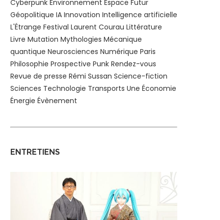
Cyberpunk
Environnement
Espace
Futur
Géopolitique
IA
Innovation
Intelligence artificielle
L'Étrange Festival
Laurent Courau
Littérature
Livre
Mutation
Mythologies
Mécanique
quantique
Neurosciences
Numérique
Paris
Philosophie
Prospective
Punk
Rendez-vous
Revue de presse
Rémi Sussan
Science-fiction
Sciences
Technologie
Transports
Une
Économie
Énergie
Évènement
ENTRETIENS