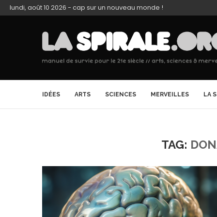
lundi, août 10 2026 - cap sur un nouveau monde !
IDÉES
ARTS
SCIENCES
MERVEILLES
LA 
TAG:
DON