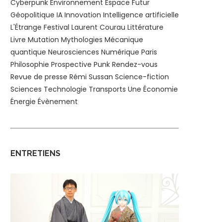
Cyberpunk
Environnement
Espace
Futur
Géopolitique
IA
Innovation
Intelligence artificielle
L'Étrange Festival
Laurent Courau
Littérature
Livre
Mutation
Mythologies
Mécanique
quantique
Neurosciences
Numérique
Paris
Philosophie
Prospective
Punk
Rendez-vous
Revue de presse
Rémi Sussan
Science-fiction
Sciences
Technologie
Transports
Une
Économie
Énergie
Évènement
ENTRETIENS