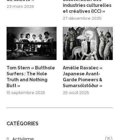
industries culturelles
23 mars 2026
et créatives (ICC) »
27 décembre 2025
Tom Stern « Butthole
Amélie Ravalec «
Surfers : The Hole
Japanese Avant-
Truth and Nothing
Garde Pioneers &
Butt »
Sumarsólstöður »
10 septembre 2025
25 août 2025
CATÉGORIES
Activisme
(15)