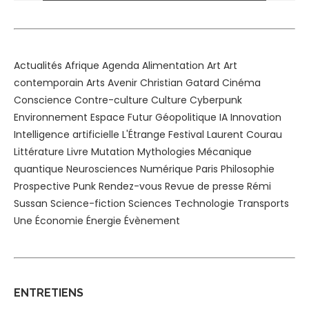
Alternative:
Actualités
Afrique
Agenda
Alimentation
Art
Art
contemporain
Arts
Avenir
Christian Gatard
Cinéma
Conscience
Contre-culture
Culture
Cyberpunk
Environnement
Espace
Futur
Géopolitique
IA
Innovation
Intelligence artificielle
L'Étrange Festival
Laurent Courau
Littérature
Livre
Mutation
Mythologies
Mécanique
quantique
Neurosciences
Numérique
Paris
Philosophie
Prospective
Punk
Rendez-vous
Revue de presse
Rémi
Sussan
Science-fiction
Sciences
Technologie
Transports
Une
Économie
Énergie
Évènement
ENTRETIENS